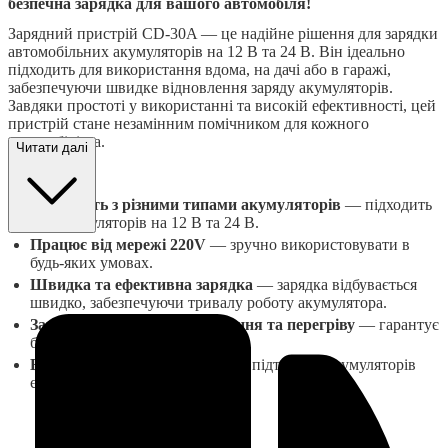
безпечна зарядка для вашого автомобіля!
Зарядний пристрій CD-30A — це надійне рішення для зарядки
автомобільних акумуляторів на 12 В та 24 В. Він ідеально
підходить для використання вдома, на дачі або в гаражі,
забезпечуючи швидке відновлення заряду акумуляторів.
Завдяки простоті у використанні та високій ефективності, цей
пристрій стане незамінним помічником для кожного
автомобіліста.
Читати далі
Переваги:
Сумісність з різними типами акумуляторів
— підходить
для акумуляторів на 12 В та 24 В.
Працює від мережі 220V
— зручно використовувати в
будь-яких умовах.
Швидка та ефективна зарядка
— зарядка відбувається
швидко, забезпечуючи тривалу роботу акумулятора.
Захист від короткого замикання та перегріву
— гарантує
безпеку під час роботи.
Висока зарядна потужність
— підтримка акумуляторів
ємністю до 400 Ач.