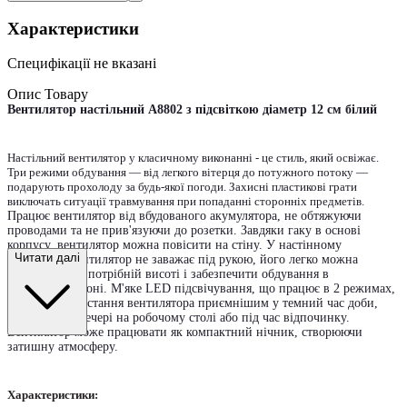
Характеристики
Специфікації не вказані
Опис Товару
Вентилятор настільний A8802 з підсвіткою діаметр 12 см білий
Настільний вентилятор у класичному виконанні - це стиль, який освіжає.
Три режими обдування — від легкого вітерця до потужного потоку —
подарують прохолоду за будь-якої погоди.
Захисні пластикові грати
виключать ситуації травмування при попаданні сторонніх предметів.
Працює вентилятор від вбудованого акумулятора, не обтяжуючи
проводами та не прив'язуючи до розетки. Завдяки гаку в основі
корпусу, вентилятор можна повісити на стіну. У настінному
Читати далі
положенні вентилятор не заважає під рукою, його легко можна
розмістити на потрібній висоті і забезпечити обдування в
оптимальній зоні. М'яке LED підсвічування, що працює в 2 режимах,
робить використання вентилятора приємнішим у темний час доби,
наприклад, увечері на робочому столі або під час відпочинку.
Вентилятор може працювати як компактний нічник, створюючи
затишну атмосферу.
Характеристики: